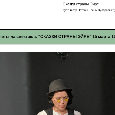
Сказки страны Эйре
Дуэт-театр Петра и Елены Зубаревых "
леты на спектакль "СКАЗКИ СТРАНЫ ЭЙРЕ" 15 марта 15