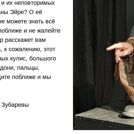
 и их неповторимых
аны Эйре? О её
не можете знать всё
 поближе и не жалейте
р расскажет вам
, к сожалению, этот
тных кулис, большого
адони, пальцы,
дите поближе и мы
а Зубаревы