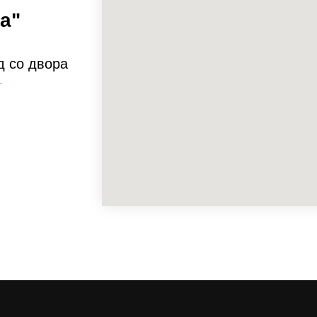
а"
д со двора
т