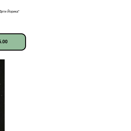
Дети Йорика"
.00