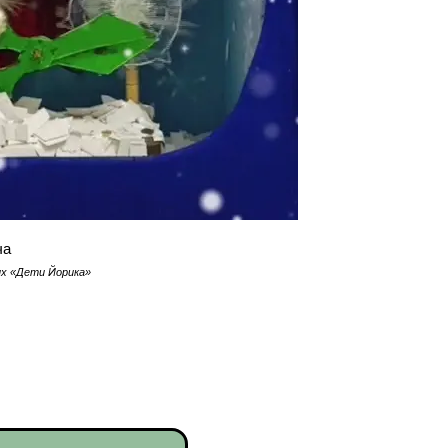
ча
х «Дети Йорика»