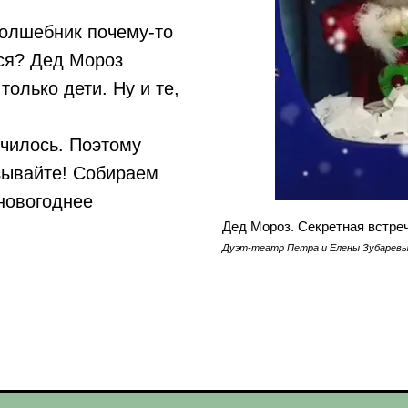
волшебник почему-то
тся? Дед Мороз
только дети. Ну и те,
училось. Поэтому
азывайте! Собираем
 новогоднее
Дед Мороз. Секретная встре
Дуэт-театр Петра и Елены Зубаревы