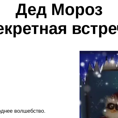
Дед Мороз
екретная встре
годнее волшебство.