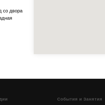
д со двора
падная
дии
События и Занятия